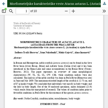
Morfometrijske karakteristike vrste Atacus astacus L. (Astacidae) iz rijeke Prače