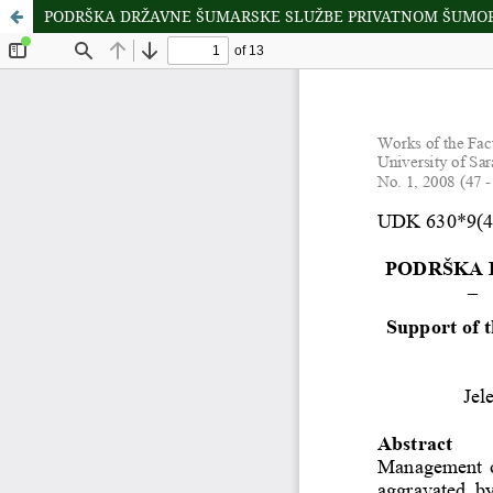
PODRŠKA DRŽAVNE ŠUMARSKE SLUŽBE PRIVATNOM ŠUMOPO