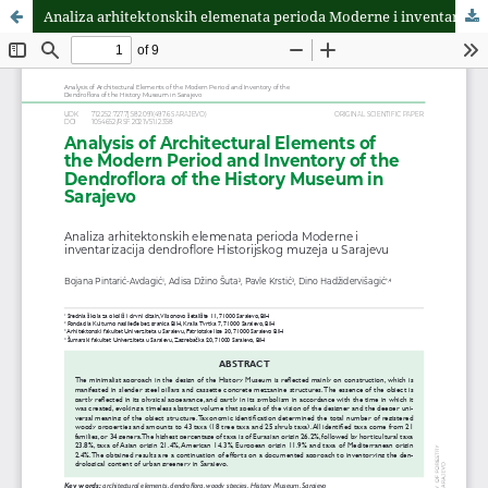
Analiza arhitektonskih elemenata perioda Moderne i inventarizacija dendroflore Historijskog muzeja u Sarajevu