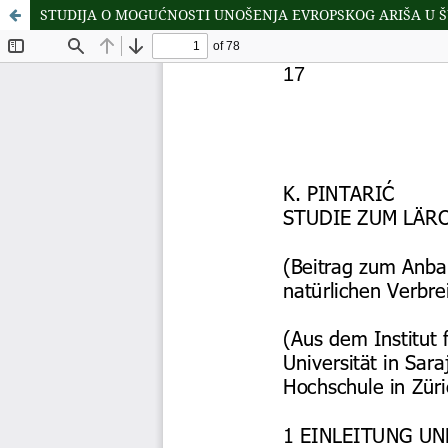
STUDIJA O MOGUĆNOSTI UNOŠENJA EVROPSKOG ARIŠA U 