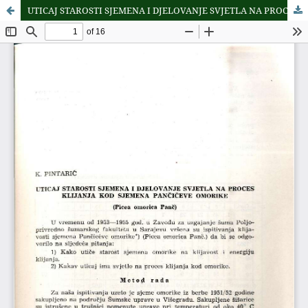
UTICAJ STAROSTI SJEMENA I DJELOVANJE SVJETLA NA PROCES KLIJANJA KOD SJEMENA PANČIĆEVE OMORIKE (Picea omorica Panč)