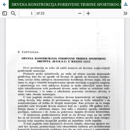
DRVENA KONSTRUKCIJA POKRIVENE TRIBINE SPORTSKOG DRUŠTVA "BORAC" U BANJOJ LUCI