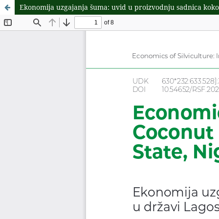
Ekonomija uzgajanja šuma: uvid u proizvodnju sadnica kokos