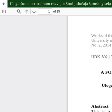
Uloga šuma u ruralnom razvoju: Studij slučaja šumskog sela 