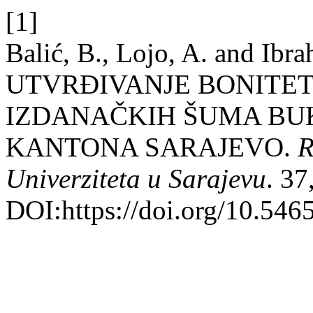
[1]
Balić, B., Lojo, A. and Ibr
UTVRÐIVANJE BONITETN
IZDANAČKIH ŠUMA BU
KANTONA SARAJEVO.
R
Univerziteta u Sarajevu
. 37
DOI:https://doi.org/10.5465