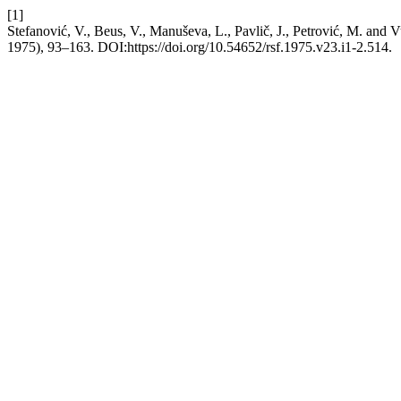
[1]
Stefanović, V., Beus, V., Manuševa, L., Pavlič, J., Petrović, M. and 
1975), 93–163. DOI:https://doi.org/10.54652/rsf.1975.v23.i1-2.514.