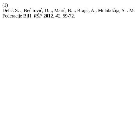
(1)
Delić, S. .; Bećirović, D. .; Marić, B. .; Brajić, A.; Mutabdžija, S.
Federacije BiH.
RŠF
2012
,
42
, 59-72.