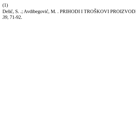
(1)
Delić, S. .; Avdibegović, M. . PRIHODI I TROŠKOVI PR
39
, 71-92.