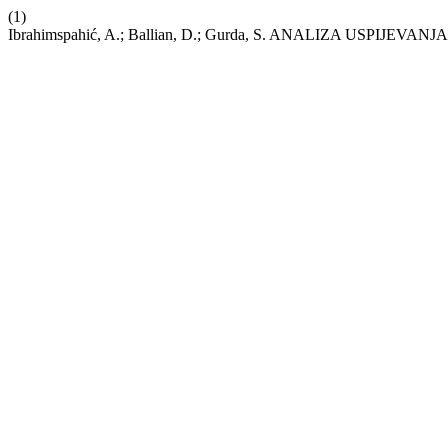
(1)
Ibrahimspahić, A.; Ballian, D.; Gurda, S. ANALIZA USP