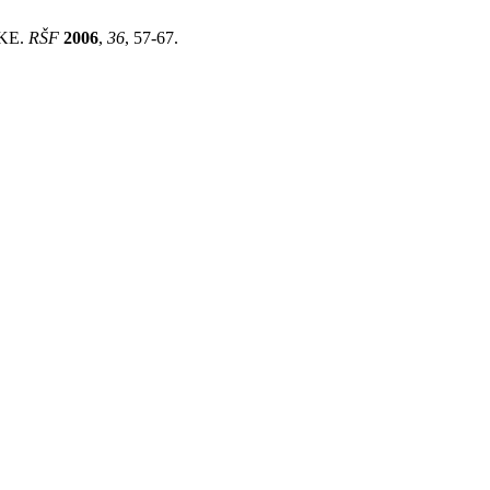
EKE.
RŠF
2006
,
36
, 57-67.