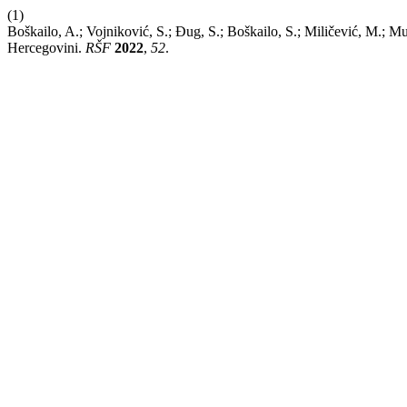
(1)
Boškailo, A.; Vojniković, S.; Đug, S.; Boškailo, S.; Miličević, M.; 
Hercegovini.
RŠF
2022
,
52
.