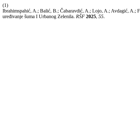
(1)
Ibrahimspahić, A.; Balić, B.; Čabaravdić, A.; Lojo, A.; Avdagić, A.; 
uređivanje šuma I Urbanog Zelenila.
RŠF
2025
,
55
.