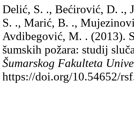
Delić, S. ., Bećirović, D. .,
S. ., Marić, B. ., Mujezinovi
Avdibegović, M. . (2013). 
šumskih požara: studij slu
Šumarskog Fakulteta Univer
https://doi.org/10.54652/rs