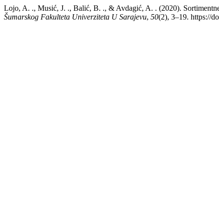
Lojo, A. ., Musić, J. ., Balić, B. ., & Avdagić, A. . (2020). Sortimen
Šumarskog Fakulteta Univerziteta U Sarajevu
,
50
(2), 3–19. https://