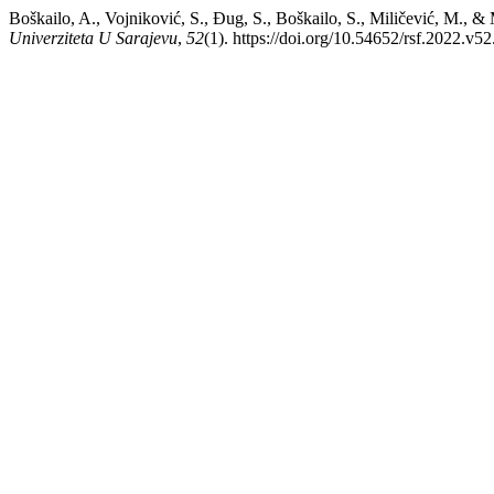
Boškailo, A., Vojniković, S., Đug, S., Boškailo, S., Miličević, M., &
Univerziteta U Sarajevu
,
52
(1). https://doi.org/10.54652/rsf.2022.v52