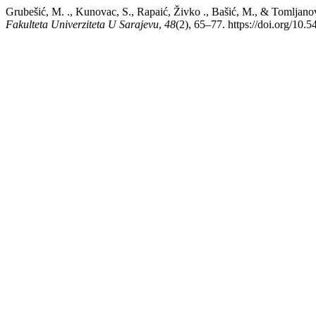
Grubešić, M. ., Kunovac, S., Rapaić, Živko ., Bašić, M., & Tomljanov
Fakulteta Univerziteta U Sarajevu
,
48
(2), 65–77. https://doi.org/10.