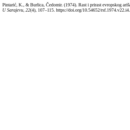
Pintarić, K., & Burlica, Čedomir. (1974). Rast i prirast evropskog a
U Sarajevu
,
22
(4), 107–115. https://doi.org/10.54652/rsf.1974.v22.i4