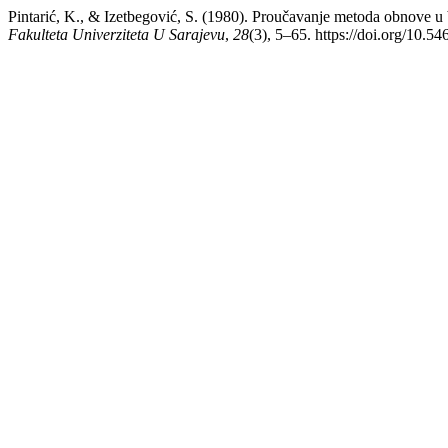
Pintarić, K., & Izetbegović, S. (1980). Proučavanje metoda obnove 
Fakulteta Univerziteta U Sarajevu
,
28
(3), 5–65. https://doi.org/10.5