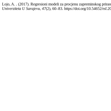
Lojo, A. . (2017). Regresioni modeli za procjenu zapreminskog prira
Univerziteta U Sarajevu
,
47
(2), 60–83. https://doi.org/10.54652/rsf.