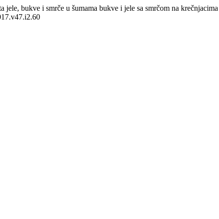
sta jele, bukve i smrče u šumama bukve i jele sa smrčom na krečnjacim
2017.v47.i2.60