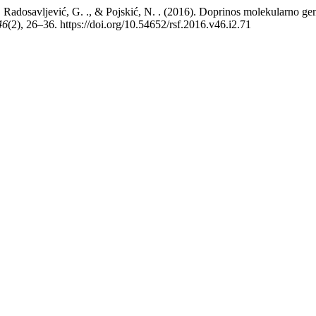
 B. ., Radosavljević, G. ., & Pojskić, N. . (2016). Doprinos molekularno ge
46
(2), 26–36. https://doi.org/10.54652/rsf.2016.v46.i2.71