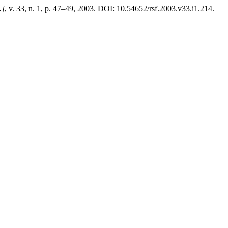
.]
, v. 33, n. 1, p. 47–49, 2003. DOI: 10.54652/rsf.2003.v33.i1.214.