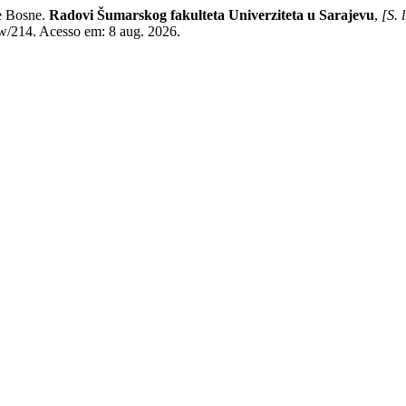
ne Bosne.
Radovi Šumarskog fakulteta Univerziteta u Sarajevu
,
[S. l
iew/214. Acesso em: 8 aug. 2026.