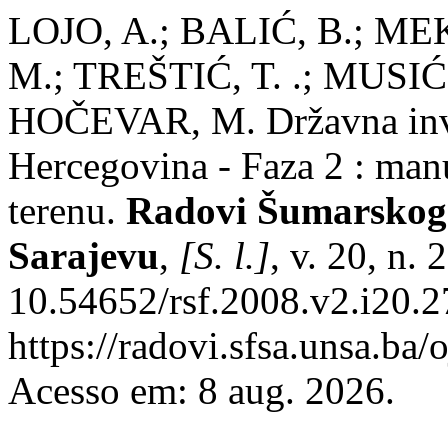
LOJO, A.; BALIĆ, B.; ME
M.; TREŠTIĆ, T. .; MUSIĆ
HOČEVAR, M. Državna inve
Hercegovina - Faza 2 : manu
terenu.
Radovi Šumarskog f
Sarajevu
,
[S. l.]
, v. 20, n.
10.54652/rsf.2008.v2.i20.2
https://radovi.sfsa.unsa.ba/
Acesso em: 8 aug. 2026.