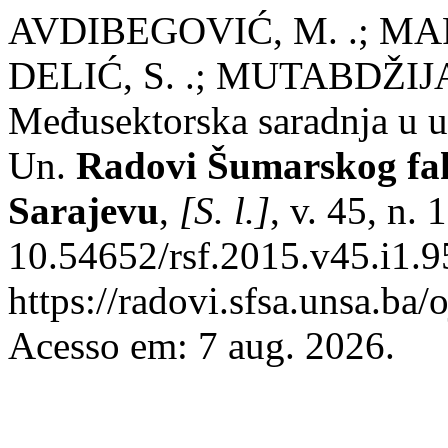
AVDIBEGOVIĆ, M. .; MARI
DELIĆ, S. .; MUTABDŽIJ
Međusektorska saradnja u 
Un.
Radovi Šumarskog fak
Sarajevu
,
[S. l.]
, v. 45, n.
10.54652/rsf.2015.v45.i1.9
https://radovi.sfsa.unsa.ba/
Acesso em: 7 aug. 2026.