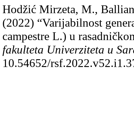
Hodžić Mirzeta, M., Ballian
(2022) “Varijabilnost gene
campestre L.) u rasadničkom
fakulteta Univerziteta u Sa
10.54652/rsf.2022.v52.i1.3