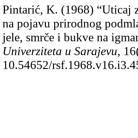
Pintarić, K. (1968) “Uticaj 
na pojavu prirodnog podml
jele, smrče i bukve na igm
Univerziteta u Sarajevu
, 16
10.54652/rsf.1968.v16.i3.4