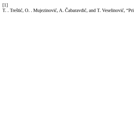
[1]
T. . Treštić, O. . Mujezinović, A. Čabaravdić, and T. Veselinović, “