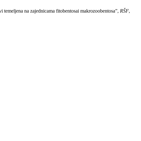
etvi temeljena na zajednicama fitobentosai makrozoobentosa”,
RŠF
,