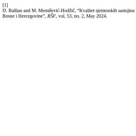
[1]
D. Ballian and M. Memišević-Hodžić, “Kvalitet sjemenskih sastojina bi
Bosne i Hercegovine”,
RŠF
, vol. 53, no. 2, May 2024.