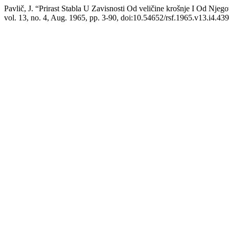
Pavlič, J. “Prirast Stabla U Zavisnosti Od veličine krošnje I Od Njeg
vol. 13, no. 4, Aug. 1965, pp. 3-90, doi:10.54652/rsf.1965.v13.i4.439