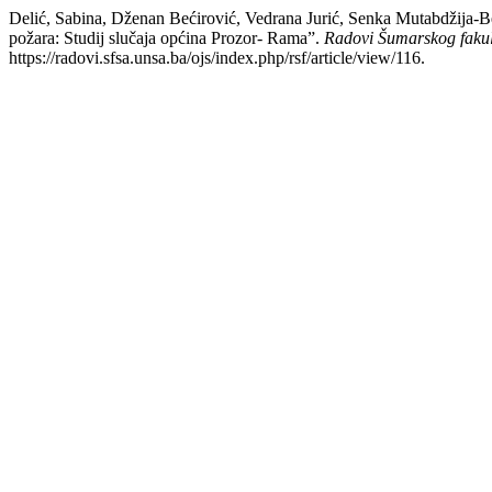
Delić, Sabina, Dženan Bećirović, Vedrana Jurić, Senka Mutabdžija
požara: Studij slučaja općina Prozor- Rama”.
Radovi Šumarskog fakult
https://radovi.sfsa.unsa.ba/ojs/index.php/rsf/article/view/116.