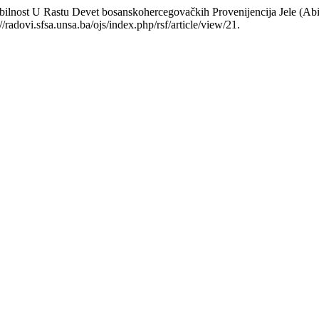
abilnost U Rastu Devet bosanskohercegovačkih Provenijencija Jele (Abi
radovi.sfsa.unsa.ba/ojs/index.php/rsf/article/view/21.