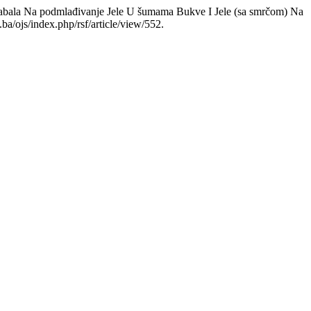
tabala Na podmlađivanje Jele U šumama Bukve I Jele (sa smrčom) Na
ba/ojs/index.php/rsf/article/view/552.