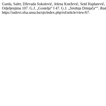
Gurda, Safet, Dževada Sokolović, Jelena Knežević, Seid Hajdarević,
Odjeljenjima 107. G.J. „Gostelja“ I 47. G.J. „Srednja Drinjača“”.
Rad
https://radovi.sfsa.unsa.ba/ojs/index.php/rsf/article/view/67.