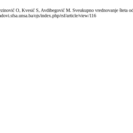
ezinović O, Kvesić S, Avdibegović M. Sveukupno vrednovanje šteta od 
adovi.sfsa.unsa.ba/ojs/index.php/rsf/article/view/116