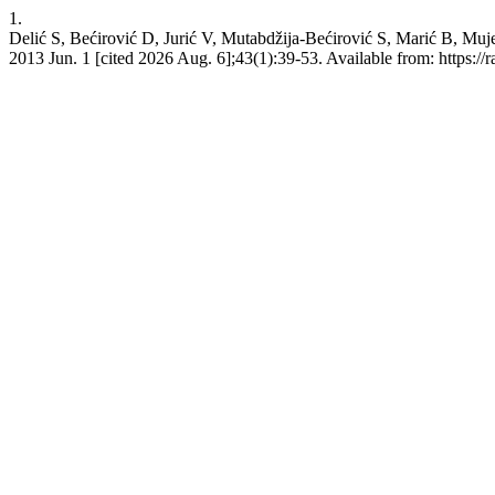
1.
Delić S, Bećirović D, Jurić V, Mutabdžija-Bećirović S, Marić B, Muj
2013 Jun. 1 [cited 2026 Aug. 6];43(1):39-53. Available from: https://r