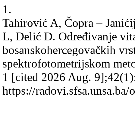
1.
Tahirović A, Čopra – Janići
L, Delić D. Određivanje vi
bosanskohercegovačkih vrst
spektrofotometrijskom meto
1 [cited 2026 Aug. 9];42(1)
https://radovi.sfsa.unsa.ba/