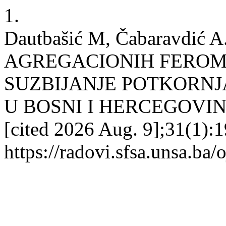
1.
Dautbašić M, Čabaravdić
AGREGACIONIH FEROM
SUZBIJANJE POTKORNJ
U BOSNI I HERCEGOVINI. R
[cited 2026 Aug. 9];31(1):1
https://radovi.sfsa.unsa.ba/