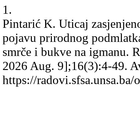
1.
Pintarić K. Uticaj zasjenjen
pojavu prirodnog podmlatka
smrče i bukve na igmanu. RŠ
2026 Aug. 9];16(3):4-49. A
https://radovi.sfsa.unsa.ba/