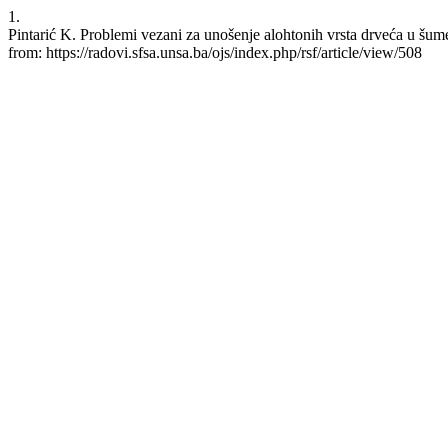
1.
Pintarić K. Problemi vezani za unošenje alohtonih vrsta drveća u šum
from: https://radovi.sfsa.unsa.ba/ojs/index.php/rsf/article/view/508