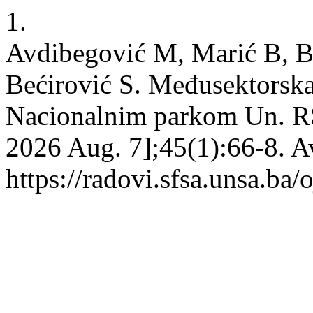
1.
Avdibegović M, Marić B, Be
Bećirović S. Međusektorska
Nacionalnim parkom Un. RŠF
2026 Aug. 7];45(1):66-8. A
https://radovi.sfsa.unsa.ba/