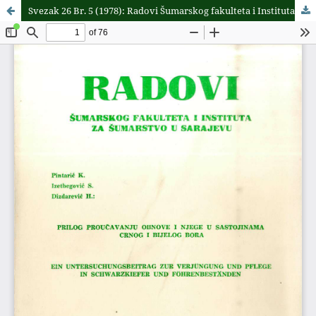
Svezak 26 Br. 5 (1978): Radovi Šumarskog fakulteta i Instituta za šumarstvo u Sarajevu