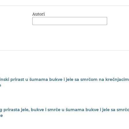
Autori
minski prirast u šumama bukve i jele sa smrčom na krečnjacim
e
 prirasta jele, bukve i smrče u šumama bukve i jele sa smr
ne