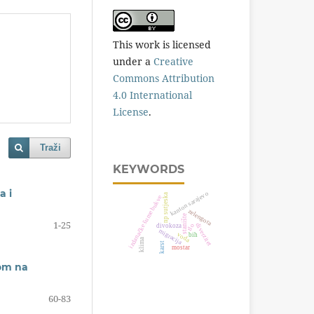
This work is licensed
under a
Creative
Commons Attribution
4.0 International
License
.
Traži
KEYWORDS
a i
kanton sarajevo
np sutjeska
izdanačke šume bukve
zelengora
stanište
1-25
diverzitet
tlo
divokoza
migracija
voda
bih
klima
karst
mostar
čom na
60-83