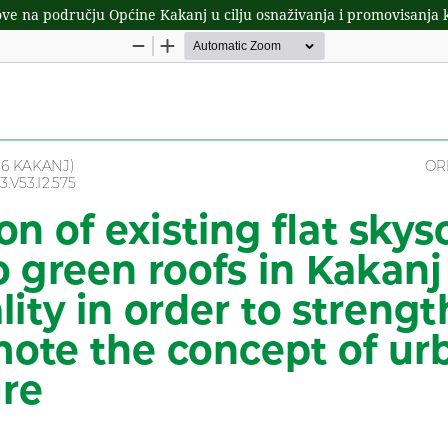
vove na području Općine Kakanj u cilju osnaživanja i promovisanja