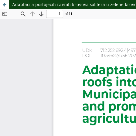
Adaptacija postojećih ravnih krovova solitera u zelene kro