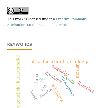
This work is licensed under a
Creative Commons
Attribution 4.0 International License
.
KEYWORDS
vegetacijske karakteristike
platanthera bifolia, ekologija,
migracija
mostar
divokoza
klima
np sutjeska
tlo
voda
diverzitet
zelengora
bih
stanište
karst