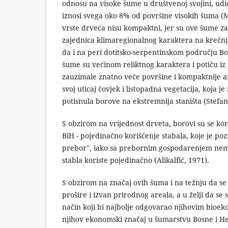
odnosu na visoke šume u društvenoj svojini, udio 
iznosi svega oko 8% od površine visokih šuma (Ma
vrste drveća nisu kompaktni, jer su ove šume za
zajednica klimaregionalnog karaktera na krečn
da i na peri dotitsko-serpentinskom području Bos
šume su većinom reliktnog karaktera i potiču iz 
zauzimale znatno veće površine i kompaktnije ar
svoj uticaj čovjek i listopadna vegetacija, koja 
potisnula borove na ekstremnija staništa (Stefano
S obzirom na vrijednost drveta, borovi su se kori
BiH - pojedinačno korišćenje stabala, koje je p
prebor", iako sa prebornim gospodarenjem nema
stabla koriste pojedinačno (Alikalfić, 1971).
S obzirom na značaj ovih šuma i na težnju da se
prošire i izvan prirodnog areala, a u želji da s
način koji bi najbolje odgovarao njihovim bioek
njihov ekonomski značaj u šumarstvu Bosne i He