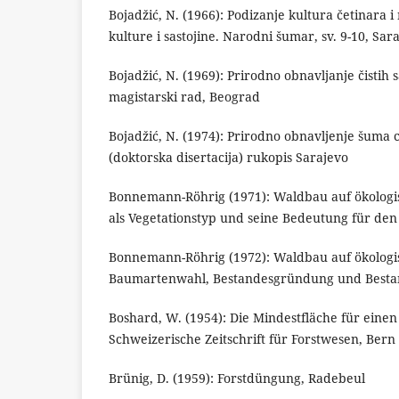
Bojadžić, N. (1966): Podizanje kultura četinara 
kulture i sastojine. Narodni šumar, sv. 9-10, Sar
Bojadžić, N. (1969): Prirodno obnavljanje čistih sa
magistarski rad, Beograd
Bojadžić, N. (1974): Prirodno obnavljenje šuma 
(doktorska disertacija) rukopis Sarajevo
Bonnemann-Röhrig (1971): Waldbau auf ökologi
als Vegetationstyp und seine Bedeutung für de
Bonnemann-Röhrig (1972): Waldbau auf ökologis
Baumartenwahl, Bestandesgründung und Bestan
Boshard, W. (1954): Die Mindestfläche für eine
Schweizerische Zeitschrift für Forstwesen, Bern
Brünig, D. (1959): Forstdüngung, Radebeul