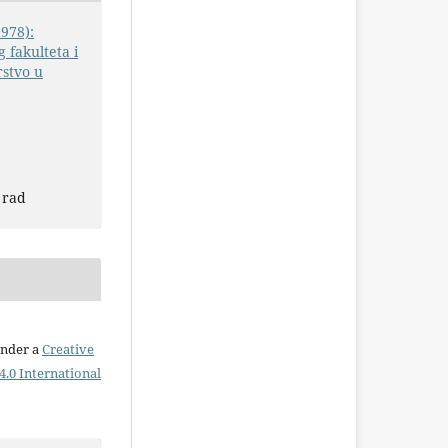
1978):
 fakulteta i
rstvo u
 rad
under a
Creative
.0 International