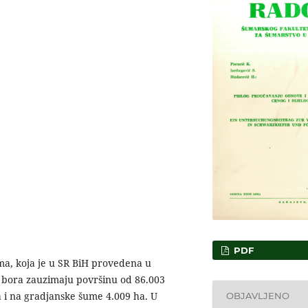
PDF
a, koja je u SR BiH provedena u
g bora zauzimaju površinu od 86.003
 i na gradjanske šume 4.009 ha. U
OBJAVLJENO