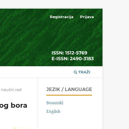
Registracija
Prijava
TRAŽI
JEZIK / LANGUAGE
i naučni rad
Bosanski
log bora
English