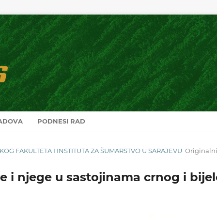
RADOVA
PODNESI RAD
RSKOG FAKULTETA I INSTITUTA ZA ŠUMARSTVO U SARAJEVU
Originaln
 i njege u sastojinama crnog i bije