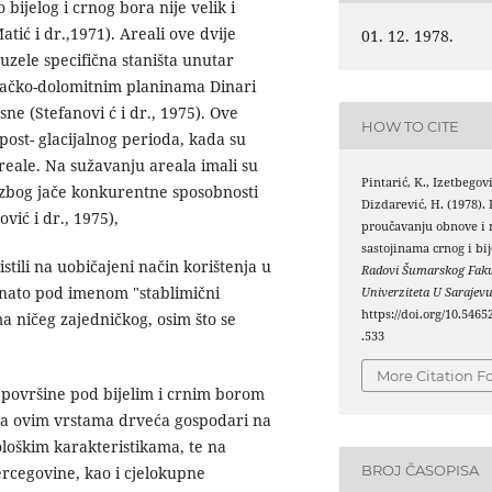
bijelog i crnog bora nije velik i
tić i dr.,1971). Areali ove dvije
01. 12. 1978.
uzele specifična staništa unutar
jačko-dolomitnim planinama Dinari
ne (Stefanovi ć i dr., 1975). Ove
HOW TO CITE
post- glacijalnog perioda, kada su
eale. Na sužavanju areala imali su
Pintarić, K., Izetbegovi
je zbog jače konkurentne sposobnosti
Dizdarević, H. (1978). 
vić i dr., 1975),
proučavanju obnove i 
sastojinama crnog i bij
stili na uobičajeni način korištenja u
Radovi Šumarskog Faku
oznato pod imenom "stablimični
Univerziteta U Sarajev
https://doi.org/10.5465
 ničeg zajedničkog, osim što se
.533
More Citation F
 površine pod bijelim i crnim borom
e sa ovim vrstama drveća gospodari na
ološkim karakteristikama, te na
BROJ ČASOPISA
rcegovine, kao i cjelokupne