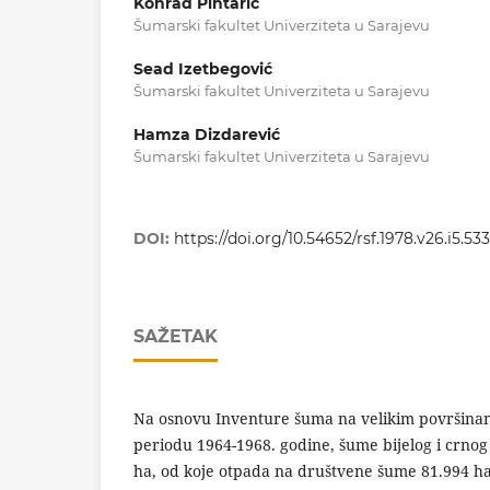
Konrad Pintarić
Šumarski fakultet Univerziteta u Sarajevu
Sead Izetbegović
Šumarski fakultet Univerziteta u Sarajevu
Hamza Dizdarević
Šumarski fakultet Univerziteta u Sarajevu
DOI:
https://doi.org/10.54652/rsf.1978.v26.i5.533
SAŽETAK
Na osnovu Inventure šuma na velikim površinam
periodu 1964-1968. godine, šume bijelog i crno
ha, od koje otpada na društvene šume 81.994 ha