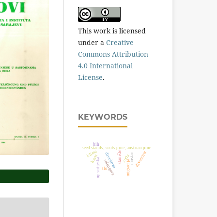
This work is licensed
under a
Creative
Commons Attribution
4.0 International
License
.
KEYWORDS
bih
seed stands; scots pine; austrian pine
klima
stanište
diverzitet
divokoza
mostar
karst
voda
np sutjeska
zelengora
migracija
tlo