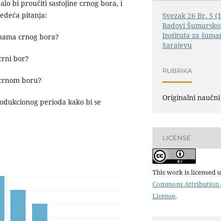
alo bi proučiti sastojine crnog bora, i
jedeća pitanja:
Svezak 26 Br. 5 (
Radovi Šumarskog
Instituta za šuma
šumama crnog bora?
Sarajevu
crni bor?
RUBRIKA
 crnom boru?
Originalni naučni
rodukcionog perioda kako bi se
LICENSE
This work is licensed 
Commons Attribution 4
License
.