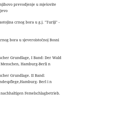
i njihovo prevodjenje u mješovite
ajevo
stojina crnog bora u g.j. "Turiji" -
crnog bora u sjeveroistočnoj Bosni
scher Grundlage, I Band: Der Wald
n Menschen, Hamburg-Berli n
cher Grundlage. II Band:
despflege,Hamburg- Berl i n
n nachhaltigen Femelschlagbetrieb.