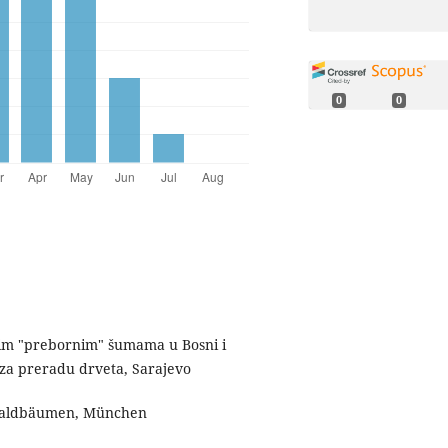
0
0
okim "prebornim" šumama u Bosni i
 za preradu drveta, Sarajevo
n Waldbäumen, München