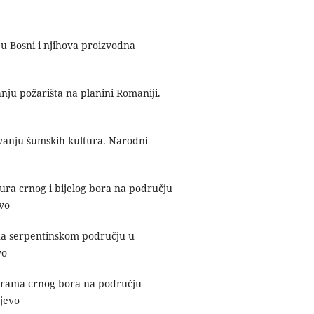
 u Bosni i njihova proizvodna
nju požarišta na planini Romaniji.
nivanju šumskih kultura. Narodni
tura crnog i bijelog bora na području
evo
 na serpentinskom području u
vo
lturama crnog bora na području
ajevo