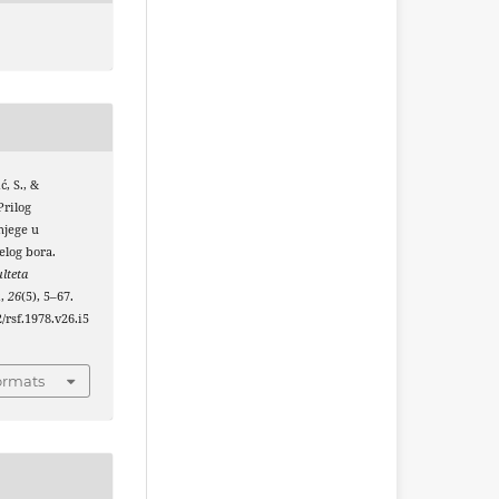
ć, S., &
Prilog
njege u
elog bora.
lteta
u
,
26
(5), 5–67.
2/rsf.1978.v26.i5
ormats