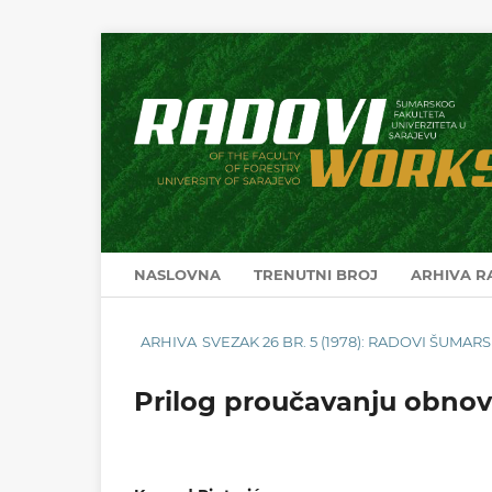
NASLOVNA
TRENUTNI BROJ
ARHIVA 
ARHIVA
SVEZAK 26 BR. 5 (1978): RADOVI ŠUMA
Prilog proučavanju obnove