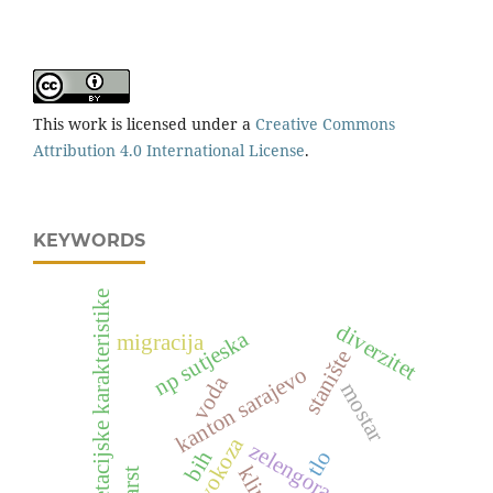
This work is licensed under a
Creative Commons
Attribution 4.0 International License
.
KEYWORDS
vegetacijske karakteristike
diverzitet
np sutjeska
migracija
stanište
kanton sarajevo
voda
mostar
divokoza
zelengora
tlo
bih
klima
karst