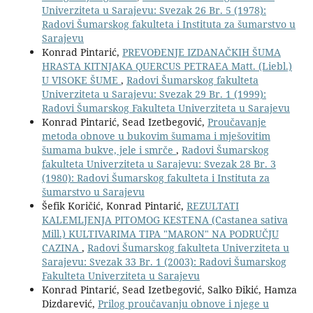
Univerziteta u Sarajevu: Svezak 26 Br. 5 (1978):
Radovi Šumarskog fakulteta i Instituta za šumarstvo u
Sarajevu
Konrad Pintarić,
PREVOĐENJE IZDANAČKIH ŠUMA
HRASTA KITNJAKA QUERCUS PETRAEA Matt. (Liebl.)
U VISOKE ŠUME
,
Radovi Šumarskog fakulteta
Univerziteta u Sarajevu: Svezak 29 Br. 1 (1999):
Radovi Šumarskog Fakulteta Univerziteta u Sarajevu
Konrad Pintarić, Sead Izetbegović,
Proučavanje
metoda obnove u bukovim šumama i mješovitim
šumama bukve, jele i smrče
,
Radovi Šumarskog
fakulteta Univerziteta u Sarajevu: Svezak 28 Br. 3
(1980): Radovi Šumarskog fakulteta i Instituta za
šumarstvo u Sarajevu
Šefik Koričić, Konrad Pintarić,
REZULTATI
KALEMLJENJA PITOMOG KESTENA (Castanea sativa
Mill.) KULTIVARIMA TIPA "MARON" NA PODRUČJU
CAZINA
,
Radovi Šumarskog fakulteta Univerziteta u
Sarajevu: Svezak 33 Br. 1 (2003): Radovi Šumarskog
Fakulteta Univerziteta u Sarajevu
Konrad Pintarić, Sead Izetbegović, Salko Đikić, Hamza
Dizdarević,
Prilog proučavanju obnove i njege u