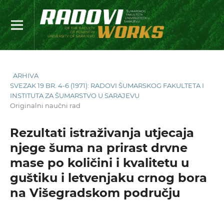
ARHIVA
SVEZAK 19 BR. 4-6 (1971): RADOVI ŠUMARSKOG FAKULTETA I
INSTITUTA ZA ŠUMARSTVO U SARAJEVU
Originalni naučni rad
Rezultati istraživanja utjecaja
njege šuma na prirast drvne
mase po količini i kvalitetu u
guštiku i letvenjaku crnog bora
na Višegradskom području