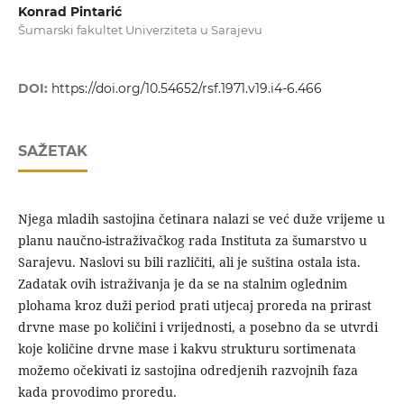
Konrad Pintarić
Šumarski fakultet Univerziteta u Sarajevu
DOI:
https://doi.org/10.54652/rsf.1971.v19.i4-6.466
SAŽETAK
Njega mladih sastojina četinara nalazi se već duže vrijeme u
planu naučno-istraživačkog rada Instituta za šumarstvo u
Sarajevu. Naslovi su bili različiti, ali je suština ostala ista.
Zadatak ovih istraživanja je da se na stalnim oglednim
plohama kroz duži period prati utjecaj proreda na prirast
drvne mase po količini i vrijednosti, a posebno da se utvrdi
koje količine drvne mase i kakvu strukturu sortimenata
možemo očekivati iz sastojina odredjenih razvojnih faza
kada provodimo proredu.