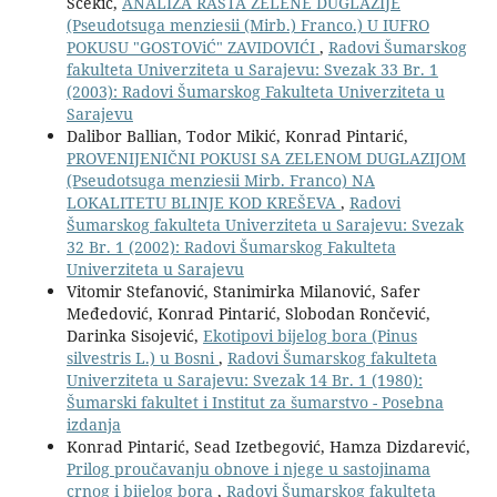
Ščekić,
ANALIZA RASTA ZELENE DUGLAZIJE
(Pseudotsuga menziesii (Mirb.) Franco.) U IUFRO
POKUSU "GOSTOViĆ" ZAVIDOVIĆI
,
Radovi Šumarskog
fakulteta Univerziteta u Sarajevu: Svezak 33 Br. 1
(2003): Radovi Šumarskog Fakulteta Univerziteta u
Sarajevu
Dalibor Ballian, Todor Mikić, Konrad Pintarić,
PROVENIJENIČNI POKUSI SA ZELENOM DUGLAZIJOM
(Pseudotsuga menziesii Mirb. Franco) NA
LOKALITETU BLINJE KOD KREŠEVA
,
Radovi
Šumarskog fakulteta Univerziteta u Sarajevu: Svezak
32 Br. 1 (2002): Radovi Šumarskog Fakulteta
Univerziteta u Sarajevu
Vitomir Stefanović, Stanimirka Milanović, Safer
Međedović, Konrad Pintarić, Slobodan Rončević,
Darinka Sisojević,
Ekotipovi bijelog bora (Pinus
silvestris L.) u Bosni
,
Radovi Šumarskog fakulteta
Univerziteta u Sarajevu: Svezak 14 Br. 1 (1980):
Šumarski fakultet i Institut za šumarstvo - Posebna
izdanja
Konrad Pintarić, Sead Izetbegović, Hamza Dizdarević,
Prilog proučavanju obnove i njege u sastojinama
crnog i bijelog bora
,
Radovi Šumarskog fakulteta