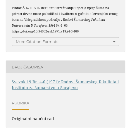
Pintarić, K. (1971). Rezultati istraživanja utjecaja njege šuma na
prirast drvne mase po količini i kvalitetu u guštiku i letvenjaku crnog
bora na Višegradskom području .
Radovi Šumarskog Fakulteta
Univerziteta U Sarajevu
,
19
(4-6), 4–63.
https://doi.org/10.54652/rsf.1971.v19.i4-6.466
More Citation Formats
BROJ ČASOPISA
Svezak 19 Br. 4-6 (1971): Radovi Šumarskog fakulteta i
Instituta za šumarstvo u Sarajevu
RUBRIKA
Originalni naučni rad