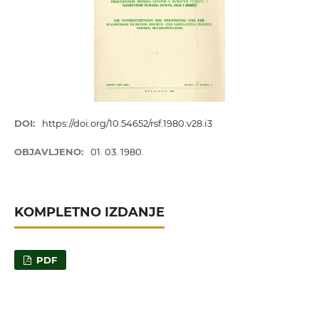
DOI:
https://doi.org/10.54652/rsf.1980.v28.i3
OBJAVLJENO:
01. 03. 1980.
KOMPLETNO IZDANJE
PDF