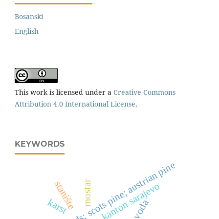
Bosanski
English
This work is licensed under a
Creative Commons
Attribution 4.0 International License
.
KEYWORDS
seed stands; scots pine; austrian pine
stanište
mostar
kanton sarajevo
karst
voda