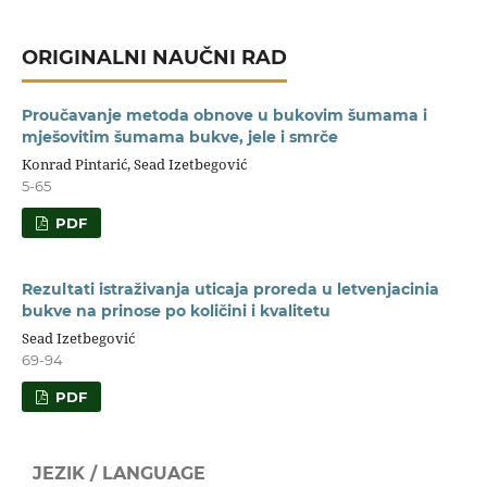
ORIGINALNI NAUČNI RAD
Proučavanje metoda obnove u bukovim šumama i
mješovitim šumama bukve, jele i smrče
Konrad Pintarić, Sead Izetbegović
5-65
PDF
Rezultati istraživanja uticaja proreda u letvenjacinia
bukve na prinose po količini i kvalitetu
Sead Izetbegović
69-94
PDF
JEZIK / LANGUAGE