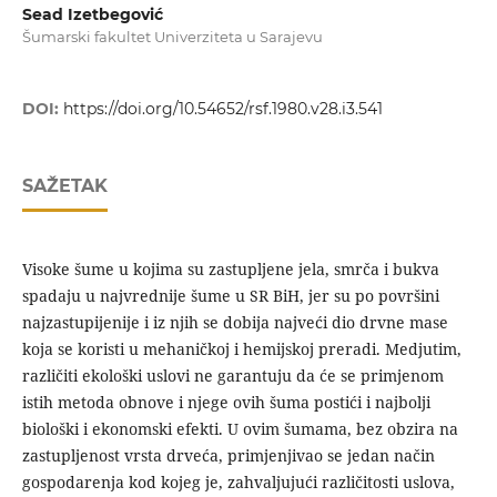
Sead Izetbegović
Šumarski fakultet Univerziteta u Sarajevu
DOI:
https://doi.org/10.54652/rsf.1980.v28.i3.541
SAŽETAK
Visoke šume u kojima su zastupljene jela, smrča i bukva
spadaju u najvrednije šume u SR BiH, jer su po površini
najzastupijenije i iz njih se dobija najveći dio drvne mase
koja se koristi u mehaničkoj i hemijskoj preradi. Medjutim,
različiti ekološki uslovi ne garantuju da će se primjenom
istih metoda obnove i njege ovih šuma postići i najbolji
biološki i ekonomski efekti. U ovim šumama, bez obzira na
zastupljenost vrsta drveća, primjenjivao se jedan način
gospodarenja kod kojeg je, zahvaljujući različitosti uslova,