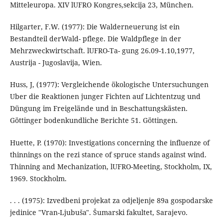
Mitteleuropa. XIV lUFRO Kongres,sekcija 23, München.
Hilgarter, F.W. (1977): Die Walderneuerung ist ein
Bestandteil derWald- pflege. Die Waldpflege in der
Mehrzweckwirtschaft. lUFRO-Ta- gung 26.09-1.10,1977,
Austrija - Jugoslavija, Wien.
Huss, J, (1977): Vergleichende ökologische Untersuchungen
Uber die Reaktionen junger Fichten auf Lichtentzug und
Düngung im Freigelände und in Beschattungskästen.
Göttinger bodenkundliche Berichte 51. Göttingen.
Huette, P. (1970): Investigations concerning the influenze of
thinnings on the rezi stance of spruce stands against wind.
Thinning and Mechanization, lUFRO-Meeting, Stockholm, IX,
1969. Stockholm.
. . . (1975): Izvedbeni projekat za odjeljenje 89a gospodarske
jedinice "Vran-Ljubuša". Šumarski fakultet, Sarajevo.