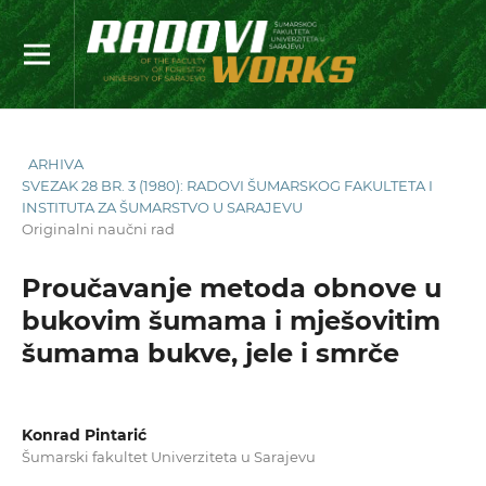
ARHIVA
SVEZAK 28 BR. 3 (1980): RADOVI ŠUMARSKOG FAKULTETA I
INSTITUTA ZA ŠUMARSTVO U SARAJEVU
Originalni naučni rad
Proučavanje metoda obnove u
bukovim šumama i mješovitim
šumama bukve, jele i smrče
Konrad Pintarić
Šumarski fakultet Univerziteta u Sarajevu