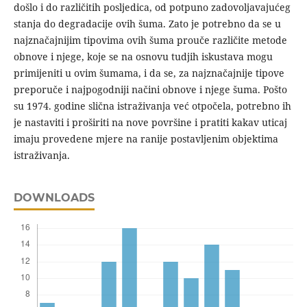
došlo i do različitih posljedica, od potpuno zadovoljavajućeg
stanja do degradacije ovih šuma. Zato je potrebno da se u
najznačajnijim tipovima ovih šuma prouče različite metode
obnove i njege, koje se na osnovu tudjih iskustava mogu
primijeniti u ovim šumama, i da se, za najznačajnije tipove
preporuče i najpogodniji načini obnove i njege šuma. Pošto
su 1974. godine slična istraživanja već otpočela, potrebno ih
je nastaviti i proširiti na nove površine i pratiti kakav uticaj
imaju provedene mjere na ranije postavljenim objektima
istraživanja.
DOWNLOADS