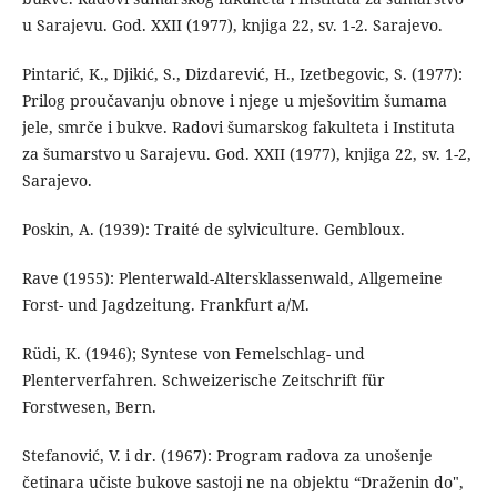
u Sarajevu. God. XXII (1977), knjiga 22, sv. 1-2. Sarajevo.
Pintarić, K., Djikić, S., Dizdarević, H., Izetbegovic, S. (1977):
Prilog proučavanju obnove i njege u mješovitim šumama
jele, smrče i bukve. Radovi šumarskog fakulteta i Instituta
za šumarstvo u Sarajevu. God. XXII (1977), knjiga 22, sv. 1-2,
Sarajevo.
Poskin, A. (1939): Traité de sylviculture. Gembloux.
Rave (1955): Plenterwald-Altersklassenwald, Allgemeine
Forst- und Jagdzeitung. Frankfurt a/M.
Rüdi, K. (1946); Syntese von Femelschlag- und
Plenterverfahren. Schweizerische Zeitschrift für
Forstwesen, Bern.
Stefanović, V. i dr. (1967): Program radova za unošenje
četinara učiste bukove sastoji ne na objektu “Draženin do",