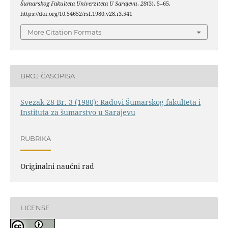
Šumarskog Fakulteta Univerziteta U Sarajevu
,
28
(3), 5–65.
https://doi.org/10.54652/rsf.1980.v28.i3.541
More Citation Formats
BROJ ČASOPISA
Svezak 28 Br. 3 (1980): Radovi Šumarskog fakulteta i
Instituta za šumarstvo u Sarajevu
RUBRIKA
Originalni naučni rad
LICENSE