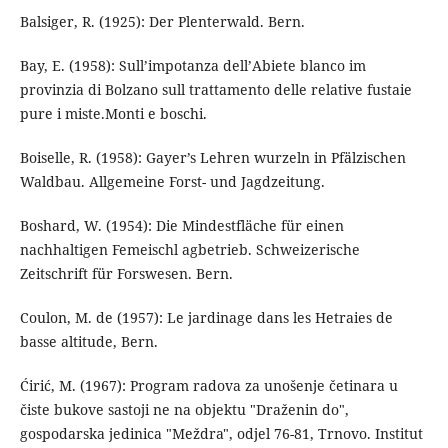
Balsiger, R. (1925): Der Plenterwald. Bern.
Bay, E. (1958): Sull’impotanza dell’Abiete blanco im
provinzia di Bolzano sull trattamento delle relative fustaie
pure i miste.Monti e boschi.
Boiselle, R. (1958): Gayer’s Lehren wurzeln in Pfälzischen
Waldbau. Allgemeine Forst- und Jagdzeitung.
Boshard, W. (1954): Die Mindestfläche für einen
nachhaltigen Femeischl agbetrieb. Schweizerische
Zeitschrift für Forswesen. Bern.
Coulon, M. de (1957): Le jardinage dans les Hetraies de
basse altitude, Bern.
Ćirić, M. (1967): Program radova za unošenje četinara u
čiste bukove sastoji ne na objektu "Draženin do",
gospodarska jedinica "Meždra", odjel 76-81, Trnovo. Institut