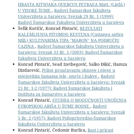
HRASTA KITNJAKA QUERCUS PETRAEA Matt. (Liebl.)
U VISOKE ŠUME
,
Radovi Šumarskog fakulteta
Univerziteta u Sarajevu: Svezak 29 Br. 1 (1999):
Radovi Šumarskog Fakulteta Univerziteta u Sarajevu
Šefik Koričić, Konrad Pintarić,
REZULTATI
KALEMLJENJA PITOMOG KESTENA (Castanea sativa
Mill.) KULTIVARIMA TIPA "MARON" NA PODRUČJU
CAZINA
,
Radovi Šumarskog fakulteta Univerziteta u
Sarajevu: Svezak 33 Br. 1 (2003): Radovi Šumarskog
Fakulteta Univerziteta u Sarajevu
Konrad Pintarić, Sead Izetbegović, Salko Đikić, Hamza
Dizdarević,
Prilog proučavanju obnove i njege u
mješovitim šumama jele, smrče i bukve
,
Radovi
Šumarskog fakulteta Univerziteta u Sarajevu: Svezak
25 Br. 1-2 (1977): Radovi Šumarskog fakulteta i
Instituta za šumarstvo u Sarajevu
Konrad Pintarić,
STUDIJA O MOGUĆNOSTI UNOŠENJA
EVROPSKOG ARIŠA U ŠUME BOSNE
,
Radovi
Šumarskog fakulteta Univerziteta u Sarajevu: Svezak
5 Br. 2 (1957): Radovi Poljoprivredno-Šumarskog
fakulteta Univerziteta u Sarajevu
Konrad Pintarić, Čedomir Burlica,
Rast i prirast