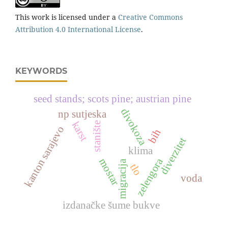
This work is licensed under a
Creative Commons
Attribution 4.0 International License
.
KEYWORDS
seed stands; scots pine; austrian pine
divokoza
np sutjeska
karst
stanište
kanton sarajevo
bih
diverzitet
klima
zelengora
mostar
migracija
tlo
voda
izdanačke šume bukve