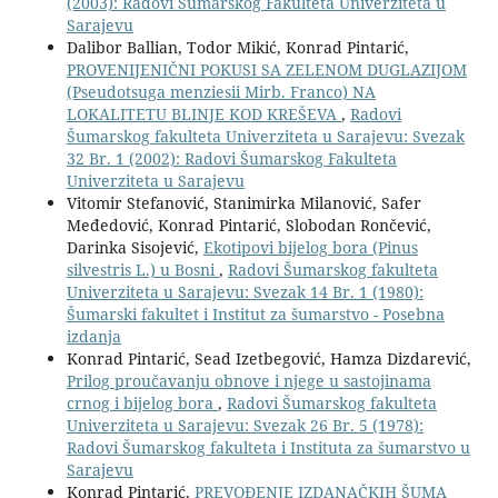
(2003): Radovi Šumarskog Fakulteta Univerziteta u
Sarajevu
Dalibor Ballian, Todor Mikić, Konrad Pintarić,
PROVENIJENIČNI POKUSI SA ZELENOM DUGLAZIJOM
(Pseudotsuga menziesii Mirb. Franco) NA
LOKALITETU BLINJE KOD KREŠEVA
,
Radovi
Šumarskog fakulteta Univerziteta u Sarajevu: Svezak
32 Br. 1 (2002): Radovi Šumarskog Fakulteta
Univerziteta u Sarajevu
Vitomir Stefanović, Stanimirka Milanović, Safer
Međedović, Konrad Pintarić, Slobodan Rončević,
Darinka Sisojević,
Ekotipovi bijelog bora (Pinus
silvestris L.) u Bosni
,
Radovi Šumarskog fakulteta
Univerziteta u Sarajevu: Svezak 14 Br. 1 (1980):
Šumarski fakultet i Institut za šumarstvo - Posebna
izdanja
Konrad Pintarić, Sead Izetbegović, Hamza Dizdarević,
Prilog proučavanju obnove i njege u sastojinama
crnog i bijelog bora
,
Radovi Šumarskog fakulteta
Univerziteta u Sarajevu: Svezak 26 Br. 5 (1978):
Radovi Šumarskog fakulteta i Instituta za šumarstvo u
Sarajevu
Konrad Pintarić,
PREVOĐENJE IZDANAČKIH ŠUMA