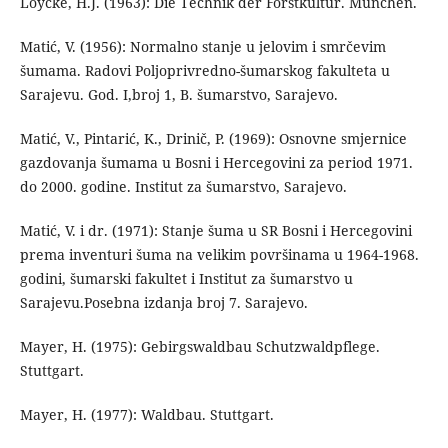
Loycke, H.J. (1963): Die Technik der Forstkultur. München.
Matić, V. (1956): Normalno stanje u jelovim i smrčevim
šumama. Radovi Poljoprivredno-šumarskog fakulteta u
Sarajevu. God. I,broj 1, B. šumarstvo, Sarajevo.
Matić, V., Pintarić, K., Drinič, P. (1969): Osnovne smjernice
gazdovanja šumama u Bosni i Hercegovini za period 1971.
do 2000. godine. Institut za šumarstvo, Sarajevo.
Matić, V. i dr. (1971): Stanje šuma u SR Bosni i Hercegovini
prema inventuri šuma na velikim površinama u 1964-1968.
godini, šumarski fakultet i Institut za šumarstvo u
Sarajevu.Posebna izdanja broj 7. Sarajevo.
Mayer, H. (1975): Gebirgswaldbau Schutzwaldpflege.
Stuttgart.
Mayer, H. (1977): Waldbau. Stuttgart.