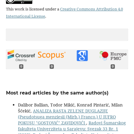
This work is licensed under a
Creative Commons Attribution 4.0
International License
.
0
0
0
Most read articles by the same author(s)
Dalibor Ballian, Todor Mikić, Konrad Pintarić, Milan
Ščekić,
ANALIZA RASTA ZELENE DUGLAZIJE
(Pseudotsuga menziesii (Mirb.) Franco.) U IUFRO
POKUSU "GOSTOViĆ" ZAVIDOVIĆI
,
Radovi Šumarskog
fakulteta Univerziteta u Sarajevu: Svezak 33 Br. 1