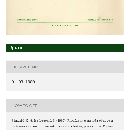
PDF
OBJAVLJENO
01. 03. 1980.
HOW TO CITE
Pintarić, K., & Izetbegović, S. (1980). Proučavanje metoda obnove u
bukovim šumama i mješovitim šumama bukve, jele i smrče.
Radovi