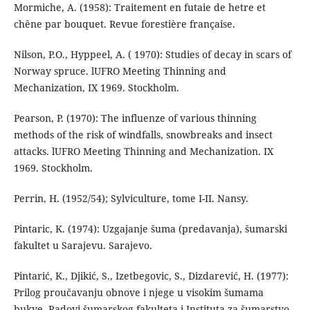
Mormiche, A. (1958): Traitement en futaie de hetre et
chêne par bouquet. Revue forestière française.
Nilson, P.O., Hyppeel, A. ( 1970): Studies of decay in scars of
Norway spruce. lUFRO Meeting Thinning and
Mechanization, IX 1969. Stockholm.
Pearson, P. (1970): The influenze of various thinning
methods of the risk of windfalls, snowbreaks and insect
attacks. lUFRO Meeting Thinning and Mechanization. IX
1969. Stockholm.
Perrin, H. (1952/54); Sylviculture, tome I-II. Nansy.
Pintaric, K. (1974): Uzgajanje šuma (predavanja), šumarski
fakultet u Sarajevu. Sarajevo.
Pintarić, K., Djikić, S., Izetbegovic, S., Dizdarević, H. (1977):
Prilog proučavanju obnove i njege u visokim šumama
bukve. Radovi šumarskog fakulteta i Instituta za šumarstvo