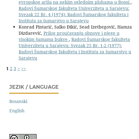
evropskog ariša na nekim oglednim plohama u Bosni
,
Radovi Šumarskog fakulteta Univerziteta u Sarajevu:
Svezak 22 Br. 4 (1974): Radovi Šumarskog fakulteta i
Instituta za šumarstvo u Sarajevu
Konrad Pintarić, Salko Đikić, Sead Izetbegović, Hamza
Dizdarević,
Prilog proučavanju obnove i njege u
visokim šumama bukve
,
Radovi Šumarskog fakulteta
Univerziteta u Sarajevu: Svezak 25 Br. 1-2 (1977):
Radovi Šumarskog fakulteta i Instituta za šumarstvo u
Sarajevu
1
2
3
>
>>
JEZIK / LANGUAGE
Bosanski
English